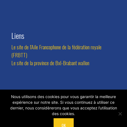
Liens
Le site de l'Aile Francophone de la fédération royale
(FRBTT)
Le site de la province de Bxl-Brabant wallon
Contact
Nous utilisons des cookies pour vous garantir la meilleure
expérience sur notre site. Si vous continuez à utiliser ce
Adresse:
Avenue des Combattants 94, 1470 Bousval
dernier, nous considèrerons que vous acceptez l’utilisation
des cookies.
Tel.:
0473/81.77.24
Email:
rlateur@hotmail.com
OK