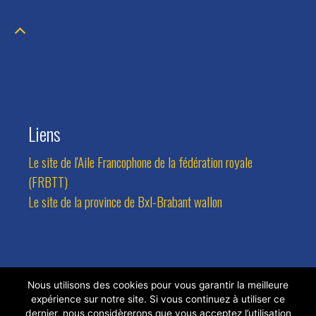
Liens
Le site de l'Aile Francophone de la fédération royale
(FRBTT)
Le site de la province de Bxl-Brabant wallon
Contact
Nous utilisons des cookies pour vous garantir la meilleure
expérience sur notre site. Si vous continuez à utiliser ce
Adresse:
Avenue des Combattants 94, 1470 Bousval
dernier, nous considèrerons que vous acceptez l’utilisation