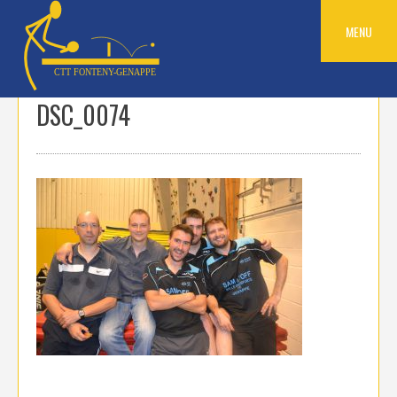
Skip
to
MENU
content
DSC_0074