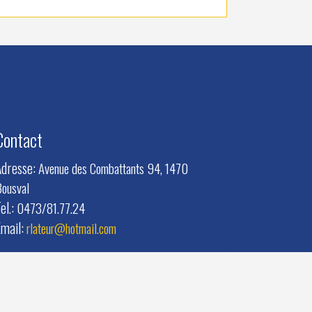
Contact
Adresse:
Avenue des Combattants 94, 1470
ousval
el.:
0473/81.77.24
Email:
rlateur@hotmail.com