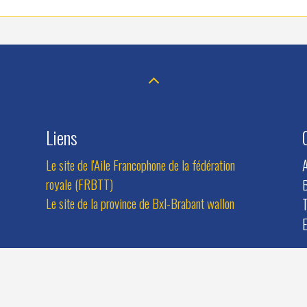
Liens
Le site de l'Aile Francophone de la fédération
royale (FRBTT)
B
Le site de la province de Bxl-Brabant wallon
T