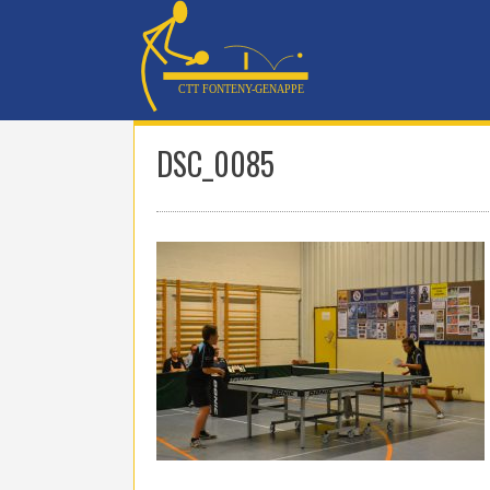
Skip
to
content
DSC_0085