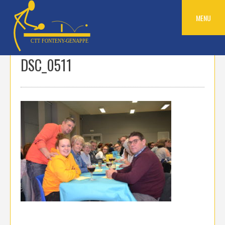
Skip
to
MENU
content
DSC_0511