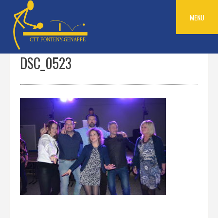
Skip
to
MENU
content
DSC_0523