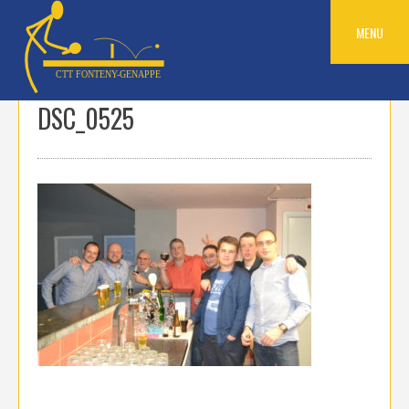
Skip
to
MENU
content
DSC_0525