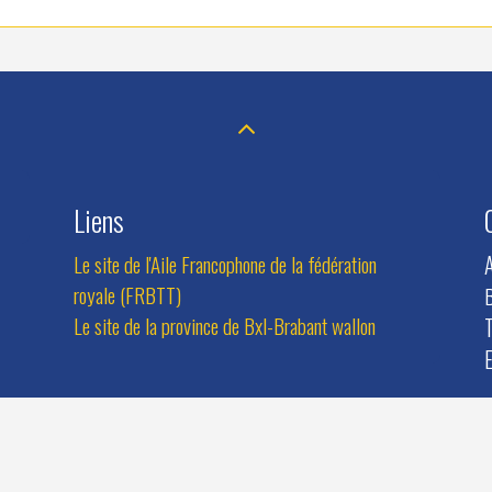
Liens
Le site de l'Aile Francophone de la fédération
royale (FRBTT)
B
Le site de la province de Bxl-Brabant wallon
T