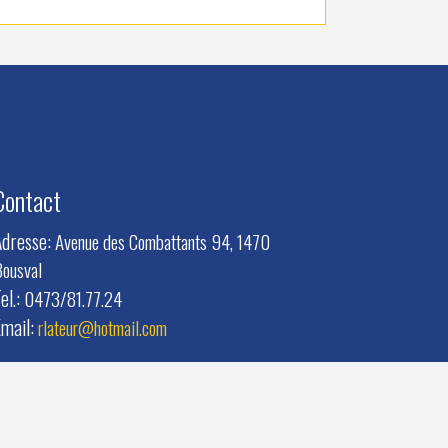
Contact
Adresse:
Avenue des Combattants 94, 1470
ousval
el.:
0473/81.77.24
Email:
rlateur@hotmail.com