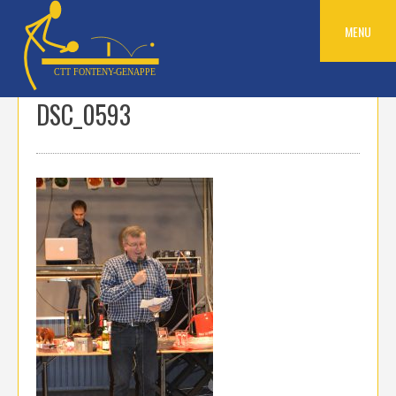
Skip
to
MENU
content
DSC_0593