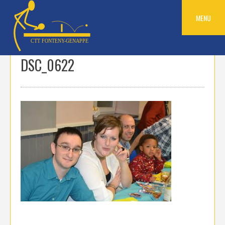
Skip
to
MENU
content
DSC_0622