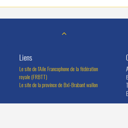
Liens
Le site de l'Aile Francophone de la fédération
royale (FRBTT)
B
Le site de la province de Bxl-Brabant wallon
T