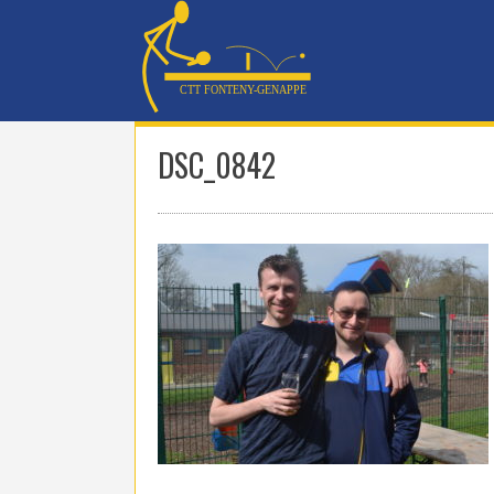
Skip
to
content
DSC_0842