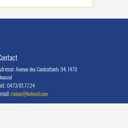
Contact
Adresse:
Avenue des Combattants 94, 1470
ousval
el.:
0473/81.77.24
Email:
rlateur@hotmail.com