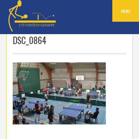
Skip
to
MENU
content
DSC_0864