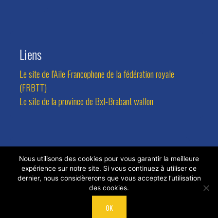
Liens
Le site de l'Aile Francophone de la fédération royale
(FRBTT)
Le site de la province de Bxl-Brabant wallon
Contact
Nous utilisons des cookies pour vous garantir la meilleure
expérience sur notre site. Si vous continuez à utiliser ce
Adresse:
Avenue des Combattants 94, 1470 Bousval
dernier, nous considèrerons que vous acceptez l’utilisation
des cookies.
Tel.:
0473/81.77.24
Email:
rlateur@hotmail.com
OK