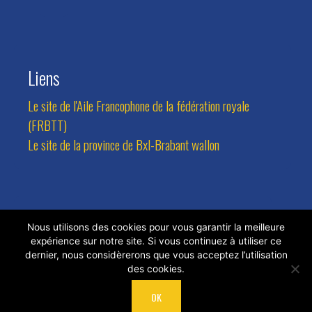
Liens
Le site de l'Aile Francophone de la fédération royale
(FRBTT)
Le site de la province de Bxl-Brabant wallon
Contact
Nous utilisons des cookies pour vous garantir la meilleure
expérience sur notre site. Si vous continuez à utiliser ce
Adresse:
Avenue des Combattants 94, 1470 Bousval
dernier, nous considèrerons que vous acceptez l’utilisation
des cookies.
Tel.:
0473/81.77.24
Email:
rlateur@hotmail.com
OK