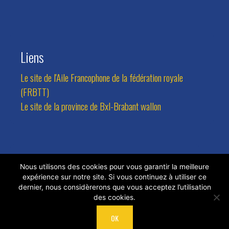
Liens
Le site de l'Aile Francophone de la fédération royale
(FRBTT)
Le site de la province de Bxl-Brabant wallon
Contact
Nous utilisons des cookies pour vous garantir la meilleure
expérience sur notre site. Si vous continuez à utiliser ce
Adresse:
Avenue des Combattants 94, 1470 Bousval
dernier, nous considèrerons que vous acceptez l’utilisation
des cookies.
Tel.:
0473/81.77.24
Email:
rlateur@hotmail.com
OK