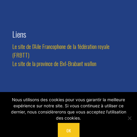
Liens
Le site de l'Aile Francophone de la fédération royale
(FRBTT)
Le site de la province de Bxl-Brabant wallon
Contact
Nous utilisons des cookies pour vous garantir la meilleure
expérience sur notre site. Si vous continuez à utiliser ce
Adresse:
Avenue des Combattants 94, 1470 Bousval
dernier, nous considèrerons que vous acceptez l’utilisation
des cookies.
Tel.:
0473/81.77.24
Email:
rlateur@hotmail.com
OK