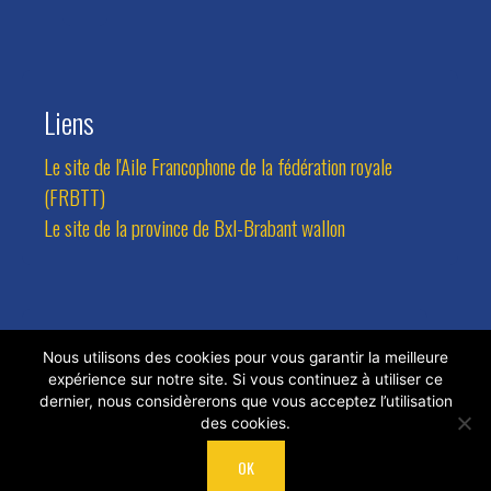
Liens
Le site de l'Aile Francophone de la fédération royale
(FRBTT)
Le site de la province de Bxl-Brabant wallon
Contact
Nous utilisons des cookies pour vous garantir la meilleure
expérience sur notre site. Si vous continuez à utiliser ce
Adresse:
Avenue des Combattants 94, 1470 Bousval
dernier, nous considèrerons que vous acceptez l’utilisation
des cookies.
Tel.:
0473/81.77.24
Email:
rlateur@hotmail.com
OK