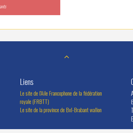
ants
Liens
Le site de l'Aile Francophone de la fédération
royale (FRBTT)
B
Le site de la province de Bxl-Brabant wallon
T