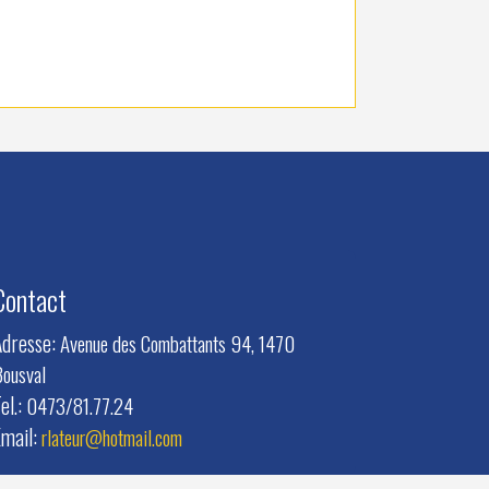
Contact
Adresse:
Avenue des Combattants 94, 1470
ousval
el.:
0473/81.77.24
Email:
rlateur@hotmail.com