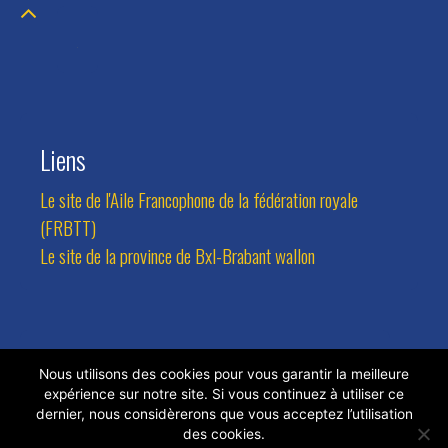
Liens
Le site de l'Aile Francophone de la fédération royale
(FRBTT)
Le site de la province de Bxl-Brabant wallon
Contact
Nous utilisons des cookies pour vous garantir la meilleure
expérience sur notre site. Si vous continuez à utiliser ce
Adresse:
Avenue des Combattants 94, 1470 Bousval
dernier, nous considèrerons que vous acceptez l’utilisation
des cookies.
Tel.:
0473/81.77.24