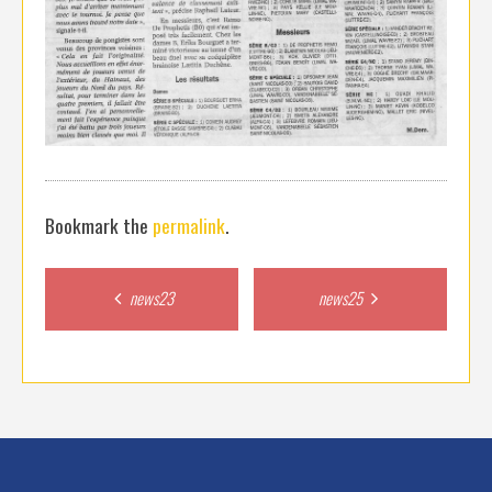
Bookmark the
permalink
.
Post
news23
news25
navigation